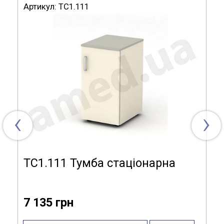
встановлені замки.
Артикул:
ТС1.111
Тумба розташована на роликових опорах, передні – з
фіксацією руху.
Розміри (ДхГхВ), мм: 900x500x700.
Модель ТМ9.200
Розміри (ДхГхВ):
900x500x700 мм
‹
›
Матеріал
алюмінієвий профіль, ламінат,
виготовлення:
ламінована ДСП
Тип виробу:
мобільна
ТС1.111 Тумба стаціонарна
Модифікація:
2 дверцят, 2 ящика, замок, 1
полиця
7 135 грн