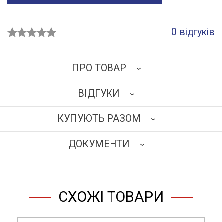
0 відгуків
ПРО ТОВАР
ВІДГУКИ
Каркас виготовлений із травмобезпечного
алюмінієвого сплаву перетином 25х25 мм.
КУПУЮТЬ РАЗОМ
Наповнення: ламінована деревинно-стружкова плита
НАПИСАТИ ВІДГУК
завтовшки 18 мм бежевого кольору. Торці обклеєні
ДОКУМЕНТИ
кромкою ПВХ 2 мм.
Кришка – ламінат високого тиску (основа –
ЗАВАНТАЖИТИ
вологостійка фанера) 16 мм.
Тумба обладнана 2-ма висувними ящиками і 2-ма
СХОЖІ ТОВАРИ
дверцятами з регульованою полицею усередині
(направляючі повного висування). На верхні ящики