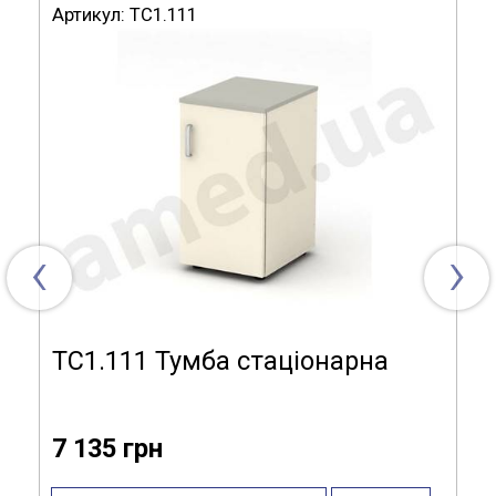
Артикул:
ТС1.111
Модель ТМ8.100
Розміри (ДхГхВ):
900x500x700 мм
Матеріал
ламінована ДСП,
виготовлення:
алюмінієвий профіль
Тип виробу:
мобільна
‹
›
Модифікація:
1 полиця, 2 дверцят, замок
ТС1.111 Тумба стаціонарна
7 135 грн