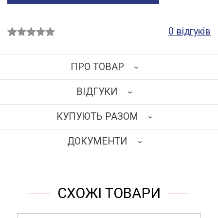
0 відгуків
ПРО ТОВАР
ВІДГУКИ
Каркас виготовлений із травмобезпечного
алюмінієвого сплаву перетином 25х25 мм.
КУПУЮТЬ РАЗОМ
Наповнення: ламінована деревинно-стружкова плита
НАПИСАТИ ВІДГУК
завтовшки 18 мм бежевого кольору. Торці обклеєні
ДОКУМЕНТИ
кромкою ПВХ 2 мм.
Тумба обладнана 2-ма дверцятами з регульованою
ЗАВАНТАЖИТИ
полицею усередині. Встановлений замок.
Тумба розташована на роликових опорах, передні – з
СХОЖІ ТОВАРИ
фіксацією руху.
Розміри (ДхГхВ), мм: 900x500x700.