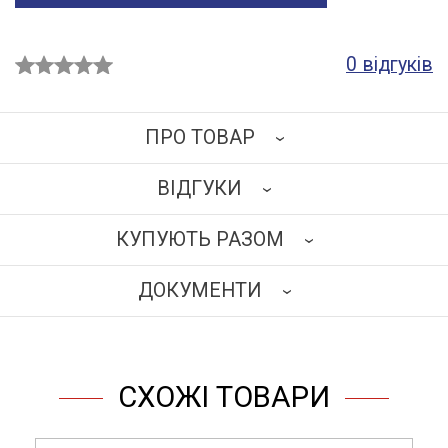
0 відгуків
ПРО ТОВАР
ВІДГУКИ
Каркас виготовлений із травмобезпечного
алюмінієвого сплаву перетином 25х25 мм.
КУПУЮТЬ РАЗОМ
Наповнення: ламінована деревинно-стружкова плита
НАПИСАТИ ВІДГУК
завтовшки 18 мм бежевого кольору. Торці обклеєні
ДОКУМЕНТИ
кромкою ПВХ 2 мм.
Кришка – ламінат високого тиску (основа –
ЗАВАНТАЖИТИ
вологостійка фанера) 16 мм.
Тумба обладнана висувним ящиком і дверцятами з
СХОЖІ ТОВАРИ
регульованою полицею усередині (направляючі
повного висування). На верхній ящик встановлений