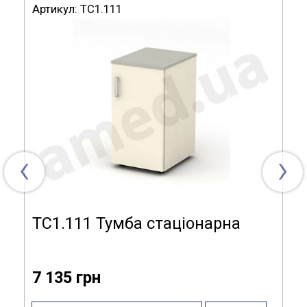
замок.
Артикул:
ТС1.111
Тумба розташована на роликових опорах, передні – з
фіксацією руху.
Розміри (ДхГхВ), мм: 600x500x700.
Модель ТМ5.200
Розміри (ДхГхВ):
600x500x700 мм
‹
›
Матеріал
ламінат, алюмінієвий профіль,
виготовлення:
ламінована ДСП
Тип виробу:
мобільна
ТС1.111 Тумба стаціонарна
Модифікація:
замок, 1 полиця, 1 дверцята, 1
ящик
7 135 грн