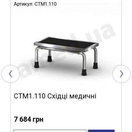
Артикул:
СТМ1.110
Матеріал виготовлення:
нерж.сталь
Комплектація:
антиковзальний килимок
Кількість сходинок:
2 шт.
‹
›
СТМ1.110 Східці медичні
7 684 грн