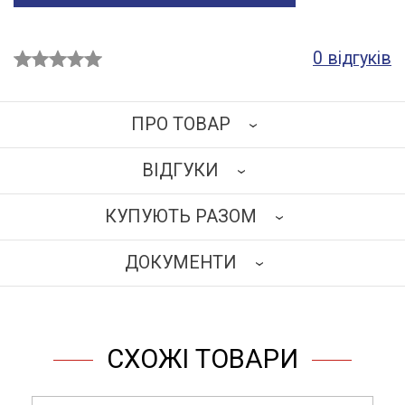
0 відгуків
ПРО ТОВАР
ВІДГУКИ
Каркас виготовлений з травмобезпечного
алюмінієвого профілю перетином 25х25 мм.
КУПУЮТЬ РАЗОМ
Наповнення: ламінована деревностружкова плита
НАПИСАТИ ВІДГУК
завтовшки 18 мм бежевого кольору.
ДОКУМЕНТИ
Стіл праворуч обладнаний стаціонарною тумбою з
чотирма ящиками (направляючи повного висування).
ЗАВАНТАЖИТИ
На верхній ящик встановлений замок.
Стільниця з ламінованої деревностружкової плити
СХОЖІ ТОВАРИ
бежевого кольору.
Стіл розташований на ніжках, заввишки 12 см з