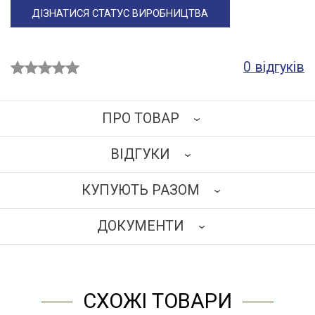
ДІЗНАТИСЯ СТАТУС ВИРОБНИЦТВА
0 відгуків
ПРО ТОВАР
ВІДГУКИ
Каркас виготовлений із травмобезпечного
алюмінієвого профілю перетином 25х25 мм.
КУПУЮТЬ РАЗОМ
Наповнення: ламінована деревинно-стружкова плита
НАПИСАТИ ВІДГУК
завтовшки 18 мм бежевого кольору.
ДОКУМЕНТИ
Верхня частина – 2 дверцят із регульованими
полицями. Нижня частина – 2 дверцят із 2-ма
ЗАВАНТАЖИТИ
регульованими полицями. На двері встановлений
замок.
СХОЖІ ТОВАРИ
Шафа розташована на ніжках заввишки 12 см із