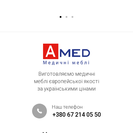
ме
Виготовляємо медичні
меблі європейської якості
за українськими цінами
Наш телефон
+380 67 214 05 50