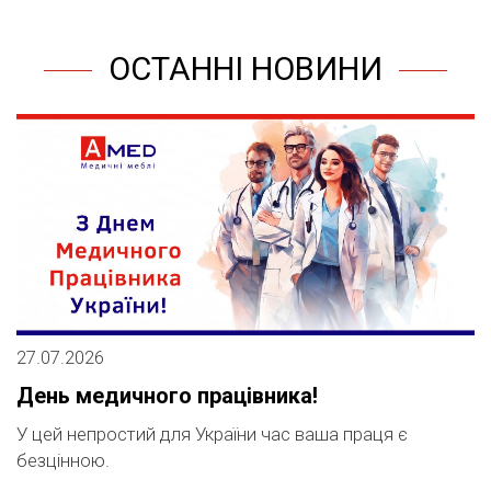
ОСТАННІ НОВИНИ
27.07.2026
1
День медичного працівника!
А
м
У цей непростий для України час ваша праця є
безцінною.
ії
М