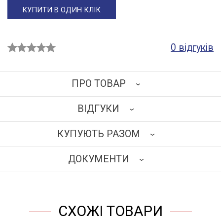
КУПИТИ В ОДИН КЛІК
0 відгуків
ПРО ТОВАР
ВІДГУКИ
Каркас виготовлений зі сталевих круглих труб
діаметром 20 мм, пофарбованих епокси-поліефірною
КУПУЮТЬ РАЗОМ
порошковою фарбою білого кольору з матовою
НАПИСАТИ ВІДГУК
текстурою.
ДОКУМЕНТИ
Виконання: подвійна.
Матеріал ширми: медична тканина (100% поліестер)
ЗАВАНТАЖИТИ
синього кольору. Складається з двох частин
розміщених на роликових опорах з фіксацією руху.
СХОЖІ ТОВАРИ