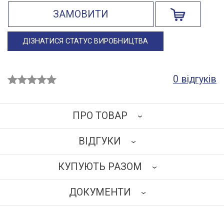
ЗАМОВИТИ
ДІЗНАТИСЯ СТАТУС ВИРОБНИЦТВА
0 відгуків
ПРО ТОВАР
ВІДГУКИ
Каркас кушетки виготовлений зі сталевих квадратних
труб, пофарбованих епокси-поліефірною
КУПУЮТЬ РАЗОМ
порошковою фарбою білого кольору матової
НАПИСАТИ ВІДГУК
текстури.
ДОКУМЕНТИ
Підголівник регулюється по висоті.
Ложе і підголівник оббиті медичним шкірозамінником