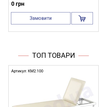
0 грн
Механізм регулювання по висоті:
газліфт
Замовити
Матеріал виготовлення:
пінополіуретан
Комплектація:
підставка для ніг
ТОП ТОВАРИ
Артикул:
КМ2.100