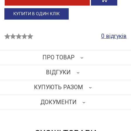
КУПИТИ В ОДИН КЛІК
0 відгуків
ПРО ТОВАР
ВІДГУКИ
Стілець медичний лабораторний поворотний з
регулюванням висоти. Призначений для роботи за
КУПУЮТЬ РАЗОМ
столами висотою 850-900 мм.
НАПИСАТИ ВІДГУК
Обладнаний:
ДОКУМЕНТИ
- ергономічними сидінням і спинкою підвищеної
хімічної стійкості сірого кольору;
- збільшеним пневматичним пристроєм підйому
сидіння (газ-ліфт);