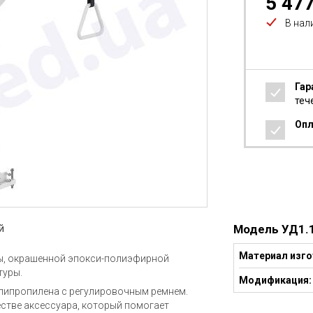
5 47
В нал
Гар
теч
Опл
Модель УД1.
й
Материал изго
бы, окрашенной эпокси-полиэфирной
туры.
Модификация:
липропилена с регулировочным ремнем.
естве аксессуара, который помогает