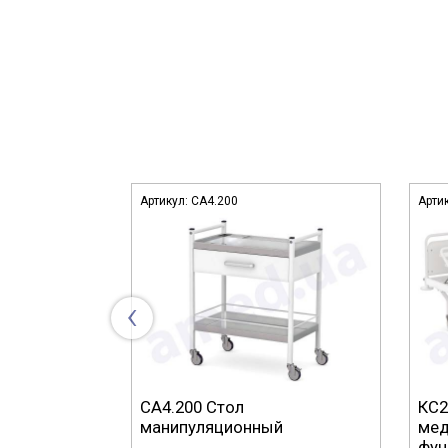
Артикул:
СА4.200
Арти
‹
ойная
СА4.200 Стол
КС2
манипуляционный
мед
фун