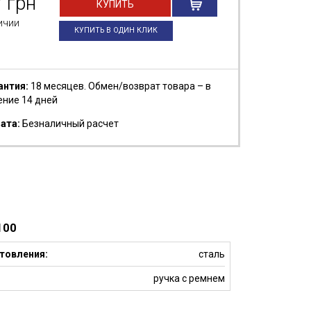
7
грн
КУПИТЬ
ичии
КУПИТЬ В ОДИН КЛИК
антия:
18 месяцев. Обмен/возврат товара – в
ение 14 дней
ата:
Безналичный расчет
100
товления:
сталь
ручка с ремнем