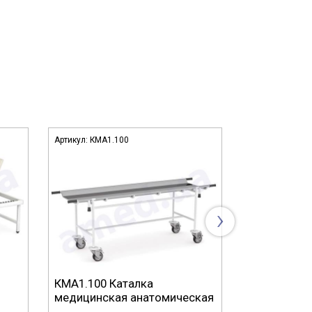
Артикул:
КМА1.100
Артикул:
Ш2.10
›
КМА1.100 Каталка
Ш2.101 Шир
медицинская анатомическая