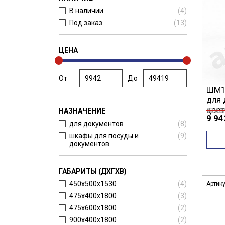
В наличии
(
4
)
Под заказ
(
13
)
ЦЕНА
От
До
ШМ1
для 
цвет
12 42
НАЗНАЧЕНИЕ
9 94
для документов
(
8
)
шкафы для посуды и
(
9
)
документов
ГАБАРИТЫ (ДХГХВ)
450x500x1530
(
4
)
Артик
475x400x1800
(
3
)
475x600x1800
(
2
)
900x400x1800
(
2
)