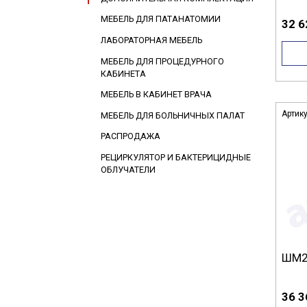
Для медицинской аппаратуры
Под тазы
Для стерильной посуды (под бикс)
Для сосудов Дьюара
МЕБЕЛЬ ДЛЯ ПАТАНАТОМИИ
32 6
Боковые ограждения для каталки
Боковые ограждения для кровати
Штативы с креплением
Универсальный держатель (гусь)
ЛАБОРАТОРНАЯ МЕБЕЛЬ
МЕБЕЛЬ ДЛЯ ПРОЦЕДУРНОГО
КАБИНЕТА
МЕБЕЛЬ В КАБИНЕТ ВРАЧА
Артик
МЕБЕЛЬ ДЛЯ БОЛЬНИЧНЫХ ПАЛАТ
РАСПРОДАЖА
РЕЦИРКУЛЯТОР И БАКТЕРИЦИДНЫЕ
ОБЛУЧАТЕЛИ
ШМ2
36 3