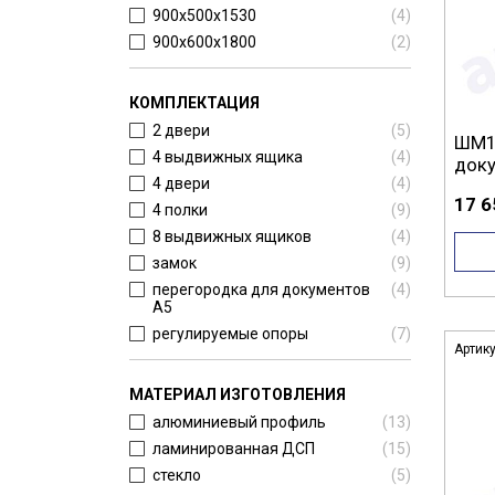
900x500x1530
(
4
)
900x600x1800
(
2
)
КОМПЛЕКТАЦИЯ
2 двери
(
5
)
ШМ1.
4 выдвижных ящика
(
4
)
док
4 двери
(
4
)
17 6
4 полки
(
9
)
8 выдвижных ящиков
(
4
)
замок
(
9
)
перегородка для документов
(
4
)
А5
регулируемые опоры
(
7
)
Артик
МАТЕРИАЛ ИЗГОТОВЛЕНИЯ
алюминиевый профиль
(
13
)
ламинированная ДСП
(
15
)
стекло
(
5
)