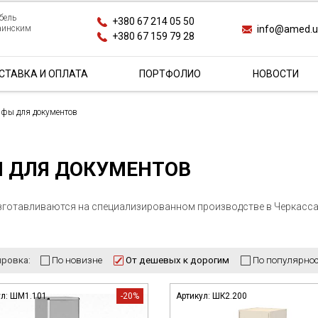
бель
+380 67 214 05 50
info@amed.
раинским
+380 67 159 79 28
СТАВКА И ОПЛАТА
ПОРТФОЛИО
НОВОСТИ
фы для документов
 ДЛЯ ДОКУМЕНТОВ
зготавливаются на специализированном производстве в Черкассах
ировка:
ул:
ШМ1.101
-20%
Артикул:
ШК2.200