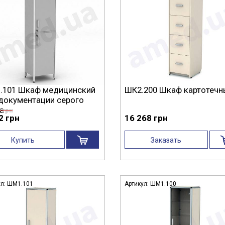
.101 Шкаф медицинский
ШК2.200 Шкаф картотеч
документации серого
а
7 грн
2 грн
16 268 грн
Купить
Заказать
ул:
ШМ1.101
Артикул:
ШМ1.100