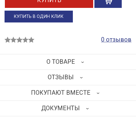
КУПИТЬ
КУПИТЬ В ОДИН КЛИК
0 отзывов
О ТОВАРЕ
ОТЗЫВЫ
Траспортировочное кресло-каталка
типа краб с
раздвижным сиденьем предназначено для
ПОКУПАЮТ ВМЕСТЕ
передвижения людей с ограниченной подвижностью
НАПИСАТЬ ОТЗЫВ
в полусидящем положении. Комфортное решение
ДОКУМЕНТЫ
для
безопасного перемещения
пациентов и людей
с ограниченными физическими возможностями
между помещениями, из кровати в коляску или на
стул, в ванную или туалетную комнаты.