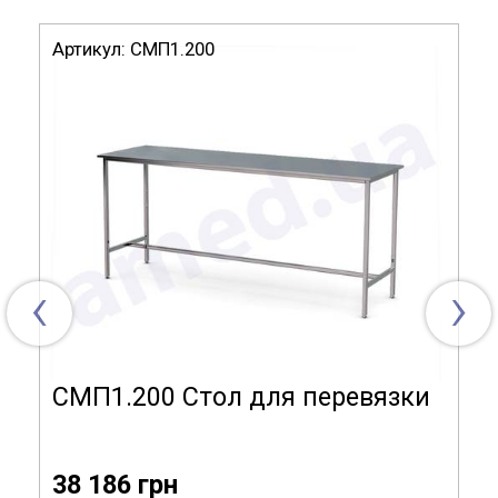
Габариты (ДхГхВ), мм: 2000х800х600(900).
Артикул:
СМП1.200
Модель СМП1.310
Габариты (ДхГхВ):
2000х800х600(900) мм
Материал
кожзаменитель,
изготовления:
сталь
Ложе:
кожзаменитель
‹
›
Механизм регулировки по
винтовой
высоте:
зажим
СМП1.200 Стол для перевязки
38 186 грн