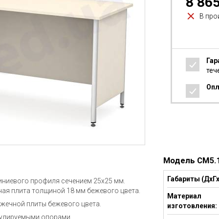
8 86
В про
Гар
теч
Опл
Модель СМ5.
Габариты (ДхГх
иниевого профиля сечением 25х25 мм.
ая плита толщиной 18 мм бежевого цвета.
Материал
жечной плиты бежевого цвета.
изготовления:
гулируемыми опорами.