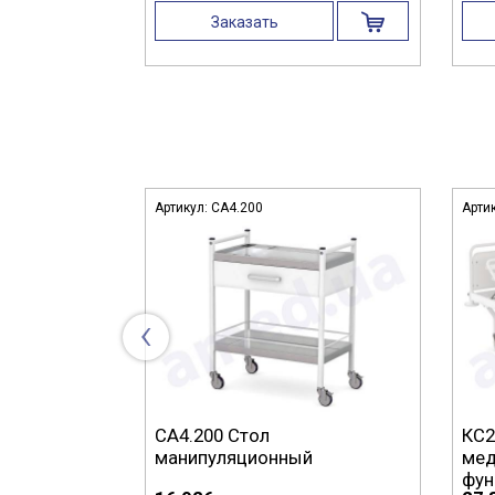
Заказать
Артикул:
СА4.200
Арти
‹
ойная
СА4.200 Стол
КС2
манипуляционный
мед
фун