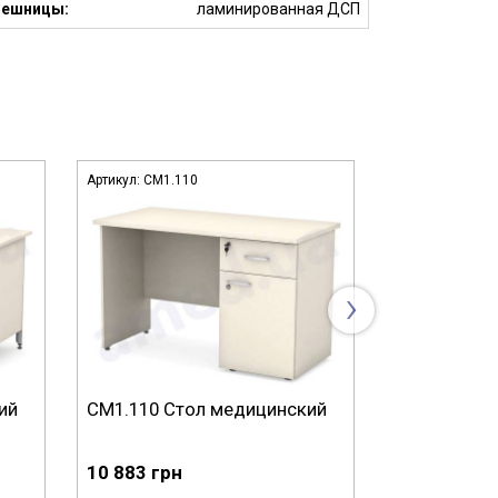
лешницы:
ламинированная ДСП
Артикул:
СМ1.110
Артикул:
СМ1.2
›
ий
СМ1.110 Стол медицинский
СМ1.200 Ст
10 883 грн
18 808 грн