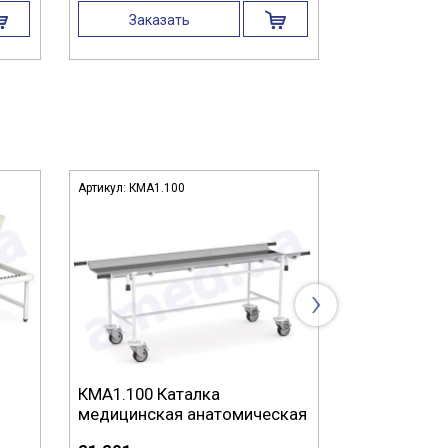
Заказать
Заказ
Артикул:
КМА1.100
Артикул:
Ш2.10
›
КМА1.100 Каталка
Ш2.101 Шир
медицинская анатомическая