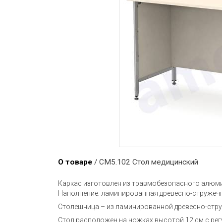
О товаре
/ СМ5.102 Стол медицинский
Каркас изготовлен из травмобезопасного алюм
Наполнение: ламинированная древесно-стружечн
Столешница – из ламинированной древесно-стру
Стол расположен на ножках высотой 12 см с ре