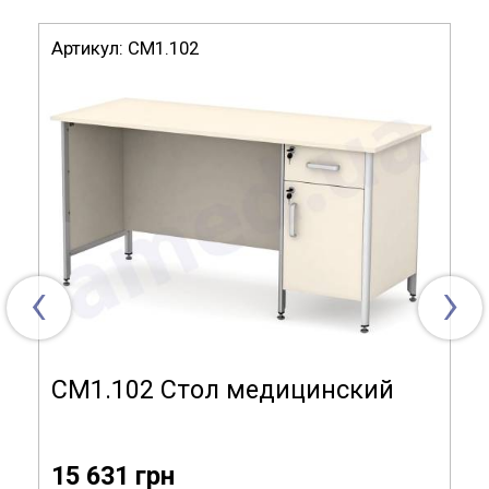
полкой внутри, другая – с четырьмя выдвижными
ящиками, верхний – с замком.
Артикул:
СМ1.102
Предусмотрена регулировка стола по уровню пола.
Габариты (ДхГхВ), мм: 1500x600x750.
Модель СМ4.112
Тип изделия:
стол
Габариты (ДхГхВ):
1500x600x750 мм
‹
›
Материал
ламинированная
изготовления:
ДСП
Материал столешницы:
ламинированная ДСП
СМ1.102 Стол медицинский
Модификация:
1 ящик справа, 4 ящика слева,
дверь
15 631 грн