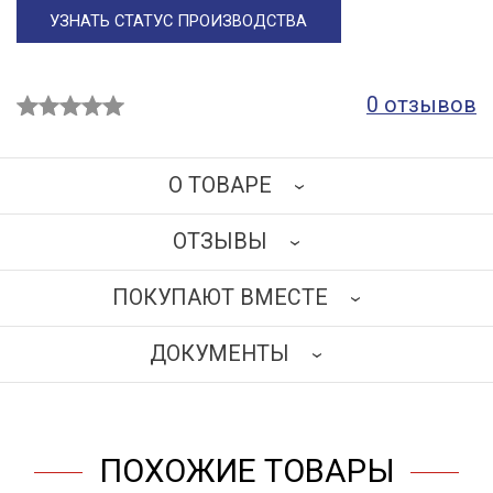
УЗНАТЬ СТАТУС ПРОИЗВОДСТВА
0 отзывов
О ТОВАРЕ
ОТЗЫВЫ
Каркас изготовлен из травмобезопасного
алюминиевого сплава сечением 25х25 мм.
ПОКУПАЮТ ВМЕСТЕ
Наполнение: ламинированная древесно-стружечная
НАПИСАТЬ ОТЗЫВ
плита толщиной 18 мм бежевого цвета.
ДОКУМЕНТЫ
Комплектуется 2-мя стеклянными дверцами,
креплением для подвеса.
СКАЧАТЬ
Размеры (ДхГхВ), мм: 900х300х450.
ПОХОЖИЕ ТОВАРЫ
Модель ШН1.100