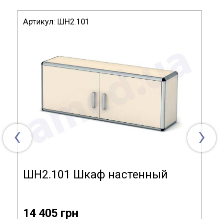
Тип изделия:
шкаф
Артикул:
ШН2.101
Габариты (ДхГхВ):
900х300х450 мм
Материал
алюминиевый профиль,
изготовления:
ламинированная ДСП, стекло
Двери:
стекло
‹
›
ШН2.101 Шкаф настенный
14 405 грн