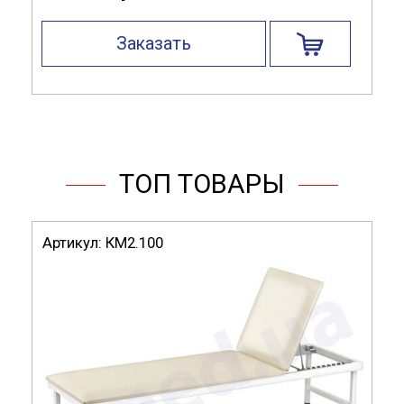
Материал изготовления:
металл
Заказать
Полки:
металл
Комплектация:
4 колеса (2 со стопором), 2
полки, 2 ручки, 2 выдвижных
ящика
ТОП ТОВАРЫ
Артикул:
КМ2.100