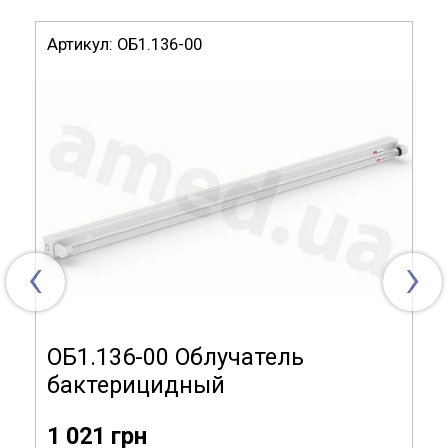
Крепление к стене в комплектацию на входит.
Артикул:
ОБ1.136-00
Параметры ламп: 30Вт (Philips)
Габаритные размеры (ДхГхВ), мм:
1050х125х130
Модель РБ1.130-10
Комплектация:
металлический корпус,
вентилятор, бактерицидная
лампа 30Вт
‹
›
ОБ1.136-00 Облучатель
бактерицидный
1 021 грн