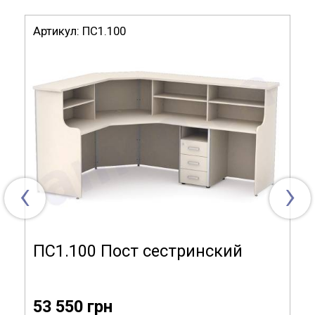
Исполнение: 1 рабочее место.
Артикул:
ПС1.100
Стол расположен на ножках с регулируемыми
опорами.
Размеры (ДхГхВ), мм: 1500х625х1215.
Модель ПС3.100
Габариты (ДхГхВ):
1500х625х1215 мм
‹
›
Материал
ламинированная ДСП,
изготовления:
алюминиевый профиль
Тип изделия:
одинарная
ПС1.100 Пост сестринский
Комплектация:
надстройка, открытое
отделение сверху, 3 ящика
53 550 грн