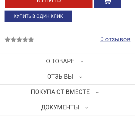
КУПИТЬ
КУПИТЬ В ОДИН КЛИК
0 отзывов
О ТОВАРЕ
ОТЗЫВЫ
Подставка медицинская для стерильной посуды
установлена ​​на стационарную основу,
ПОКУПАЮТ ВМЕСТЕ
изготовленную из нержавеющей стали.Верхняя часть
НАПИСАТЬ ОТЗЫВ
регулируется по высоте с помощью винтового
ДОКУМЕНТЫ
зажима 900–1000 мм.
Подставка комплектуется:
СКАЧАТЬ
Площадкой для установления биксов