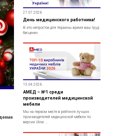
27.07.2026
День медицинского работника!
В это непростое для Украины время ваш труд
бесценен.
15.04.2026
АМЕД – №1 среди
производителей медицинской
мебели
Мы на первом месте в рейтинге лучших
производителей медицинской мебели по
идеями
версии Ukrai ...