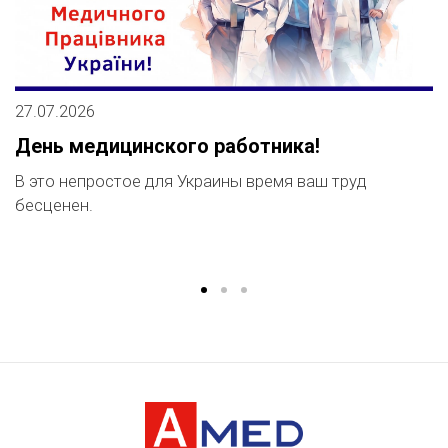
27.07.2026
1
День медицинского работника!
А
м
В это непростое для Украины время ваш труд
бесценен.
М
п
...