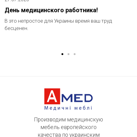
День медицинского работника!
А
м
В это непростое для Украины время ваш труд
бесценен.
М
п
...
Производим медицинскую
мебель европейского
качества по украинским