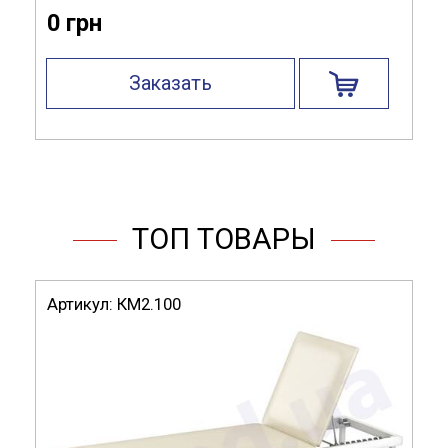
(ДхГхВ):
мм
0 грн
Модификация:
боковая загрузка
Заказать
Материал
нержавеющая сталь AISI
изготовления:
304
Опора:
колеса
ТОП ТОВАРЫ
Артикул:
КМ2.100