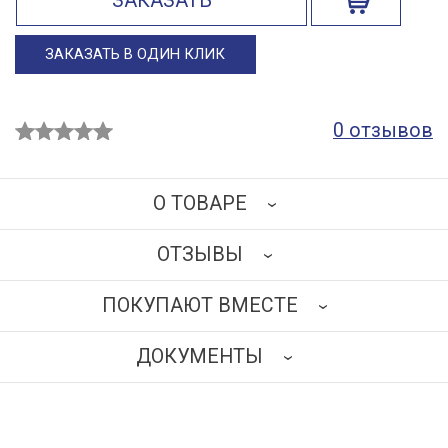
ЗАКАЗАТЬ
ЗАКАЗАТЬ В ОДИН КЛИК
0 отзывов
О ТОВАРЕ
ОТЗЫВЫ
Холодильная камера для морга на 2 места с боковой
загрузкой изготовлена полностью из нержавеющей
ПОКУПАЮТ ВМЕСТЕ
стали AISI 304. Предназначена для хранения или
НАПИСАТЬ ОТЗЫВ
сохранения тел в любом медицинском центре или
ДОКУМЕНТЫ
клиническом учреждении. Выдвижные панели на
подшипниках обеспечивают плавную загрузку и
выгрузку тел. Холодильник оснащен внутренним
освещением с автоматическим включением при