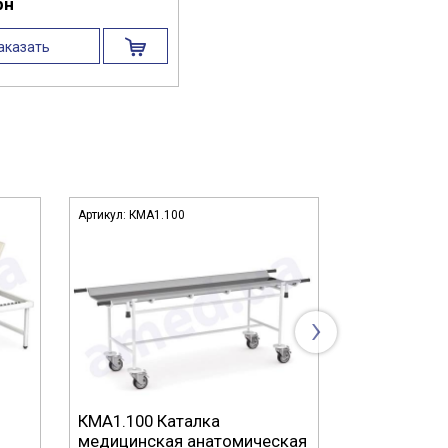
рн
аказать
Артикул:
КМА1.100
Артикул:
Ш2.10
›
КМА1.100 Каталка
Ш2.101 Шир
медицинская анатомическая