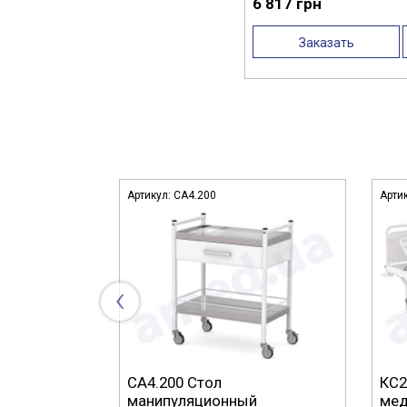
6 817 грн
Заказать
Артикул:
СА4.200
Арти
‹
ойная
СА4.200 Стол
КС2
манипуляционный
мед