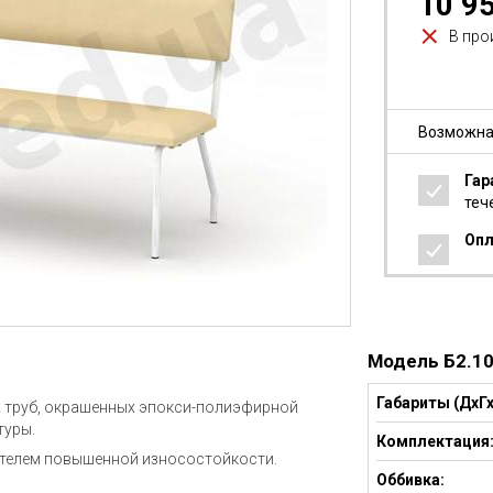
10 9
В про
Возможна
Гар
теч
Опл
Модель Б2.1
Габариты (ДхГх
х труб, окрашенных эпокси-полиэфирной
туры.
Комплектация
ителем повышенной износостойкости.
Оббивка: